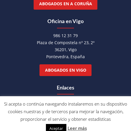
ABOGADOS EN A CORUÑA
Oficina en Vigo
986 12 31 79
Plaza de Compostela nº 23, 2º
36201, Vigo
Pontevedra, España
ABOGADOS EN VIGO
Enlaces
Condiciones de Uso y Privacidad
Si acepta o continúa navegando instalaremos en su dispositivo
Política de Cookies
cookies nuestras y de terceros para mejorar la navegación,
Síganos en Facebook
proporcionar el servicio y obtener estadísticas
Síganos en YouTube
Leer más
Aceptar