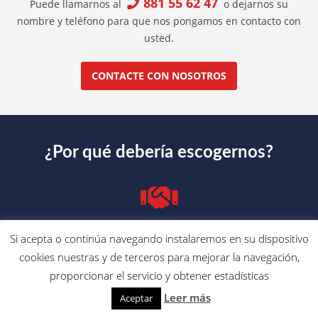
881 55 62 47
Puede llamarnos al
o dejarnos su
nombre y teléfono para que nos pongamos en contacto con
usted.
CONTACTE CON NOSOTROS
¿Por qué debería escogernos?
Atención personalizada
Si acepta o continúa navegando instalaremos en su dispositivo
cookies nuestras y de terceros para mejorar la navegación,
proporcionar el servicio y obtener estadísticas
Leer más
Aceptar
Expertos en LSO