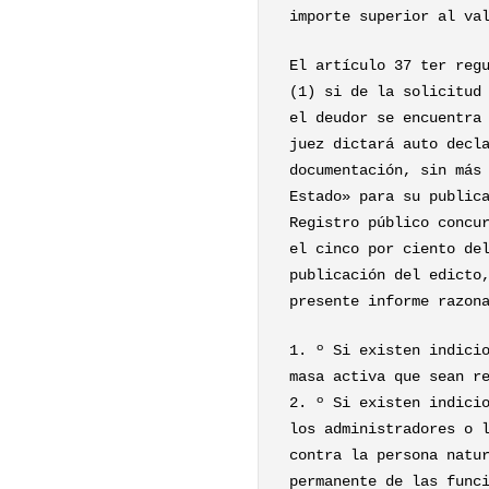
importe superior al va
El artículo 37 ter reg
(1) si de la solicitud
el deudor se encuentra
juez dictará auto decl
documentación, sin más
Estado» para su public
Registro público concu
el cinco por ciento de
publicación del edicto
presente informe razon
1. º Si existen indici
masa activa que sean r
2. º Si existen indici
los administradores o 
contra la persona natu
permanente de las func