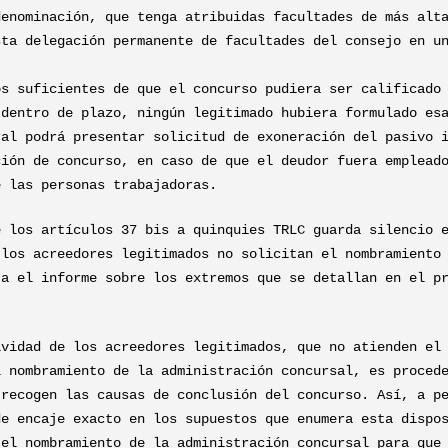
denominación, que tenga atribuidas facultades de más alt
sta delegación permanente de facultades del consejo en u
os suficientes de que el concurso pudiera ser calificado
 dentro de plazo, ningún legitimado hubiera formulado es
ral podrá presentar solicitud de exoneración del pasivo 
ción de concurso, en caso de que el deudor fuera emplead
e las personas trabajadoras.
e los artículos 37 bis a quinquies TRLC guarda silencio 
 los acreedores legitimados no solicitan el nombramiento
ta el informe sobre los extremos que se detallan en el p
ividad de los acreedores legitimados, que no atienden el
l nombramiento de la administración concursal, es proced
 recogen las causas de conclusión del concurso. Así, a p
de encaje exacto en los supuestos que enumera esta dispo
 el nombramiento de la administración concursal para que