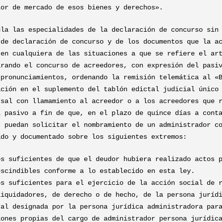
lor de mercado de esos bienes y derechos».
ula las especialidades de la declaración de concurso sin
 de declaración de concurso y de los documentos que la a
 en cualquiera de las situaciones a que se refiere el ar
arando el concurso de acreedores, con expresión del pasi
 pronunciamientos, ordenando la remisión telemática al «
ación en el suplemento del tablón edictal judicial único
rsal con llamamiento al acreedor o a los acreedores que 
l pasivo a fin de que, en el plazo de quince días a cont
, puedan solicitar el nombramiento de un administrador c
ado y documentado sobre los siguientes extremos:
os suficientes de que el deudor hubiera realizado actos 
escindibles conforme a lo establecido en esta ley.
os suficientes para el ejercicio de la acción social de 
liquidadores, de derecho o de hecho, de la persona juríd
ral designada por la persona jurídica administradora par
iones propias del cargo de administrador persona jurídic