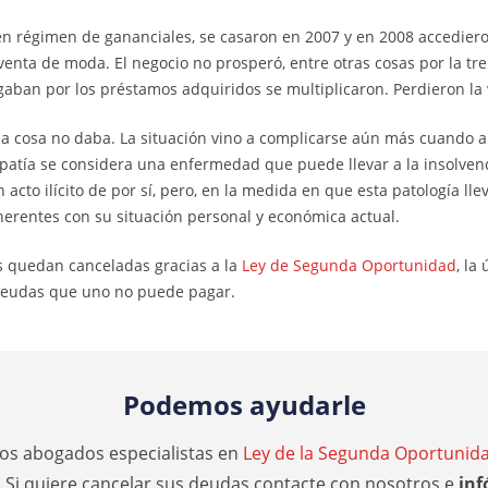
en régimen de gananciales, se casaron en 2007 y en 2008 accedier
 venta de moda. El negocio no prosperó, entre otras cosas por la tr
gaban por los préstamos adquiridos se multiplicaron. Perdieron la 
la cosa no daba. La situación vino a complicarse aún más cuando a 
patía se considera una enfermedad que puede llevar a la insolvenc
 acto ilícito de por sí, pero, en la medida en que esta patología ll
rentes con su situación personal y económica actual.
s quedan canceladas gracias a la
Ley de Segunda Oportunidad
, la
 deudas que uno no puede pagar.
Podemos ayudarle
s abogados especialistas en
Ley de la Segunda Oportunid
. Si quiere cancelar sus deudas contacte con nosotros e
inf