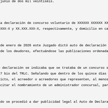
 junio de dos mil veintiséis.
la declaración de concurso voluntario de XXXXXX XXXXXX X
.XXX-X y XX.XXX.XXX-X, respectivamente, y domicilio en c
 de enero de 2026 este Juzgado dictó auto de declaración
 de los deudores, efectuándose las publicaciones ordenad
e declaración se indicaba que se trataba de un concurso 
37 bis del TRLC. Señalando que dentro de los quince días
dicto, el acreedor o acreedores que representen, al meno
icitar el nombramiento de un administrador concursal, pa
.
ado se procedió a dar publicidad legal al Auto de Declar