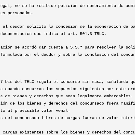
legal, no se ha recibido petición de nombramiento de adm
tes personadas.
, el deudor solicitó la concesión de la exoneración de p
 documentación que indica el art. 501.3 TRLC.
nación se acordó dar cuenta a S.S.ª para resolver la sol
 formulada por el deudor y sobre la conclusión del concu
37 bis del TRLC regula el concurso sin masa, señalando q
sa cuando concurran los supuestos siguientes por este or
ca de bienes y derechos que sean legalmente embargables.
ción de los bienes y derechos del concursado fuera manif
cto al previsible valor venal.
os del concursado libres de cargas fueran de valor infer
s cargas existentes sobre los bienes y derechos del conc