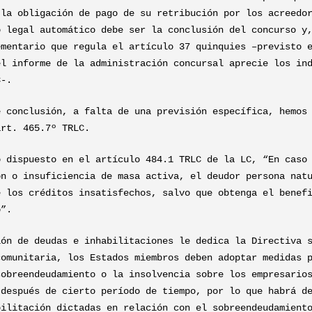
 la obligación de pago de su retribución por los acreedo
o legal automático debe ser la conclusión del concurso y
ementario que regula el artículo 37 quinquies –previsto 
el informe de la administración concursal aprecie los in
C-.
e conclusión, a falta de una previsión específica, hemos
art. 465.7º TRLC.
o dispuesto en el artículo 484.1 TRLC de la LC, “En caso
ón o insuficiencia de masa activa, el deudor persona nat
e los créditos insatisfechos, salvo que obtenga el benef
o”.
ión de deudas e inhabilitaciones le dedica la Directiva 
comunitaria, los Estados miembros deben adoptar medidas 
sobreendeudamiento o la insolvencia sobre los empresario
 después de cierto período de tiempo, por lo que habrá d
bilitación dictadas en relación con el sobreendeudamient