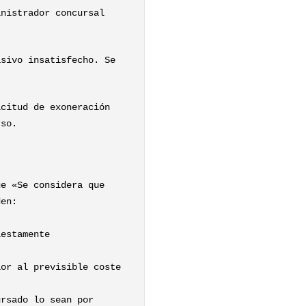
inistrador concursal
asivo insatisfecho. Se
icitud de exoneración
rso.
ue «Se considera que
den:
iestamente
ior al previsible coste
ursado lo sean por