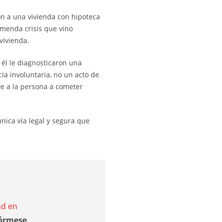
on a una vivienda con hipoteca
emenda crisis que vino
vivienda.
él le diagnosticaron una
ia involuntaria, no un acto de
eve a la persona a cometer
 única vía legal y segura que
ad en
órmese