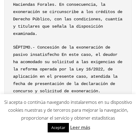
Haciendas Forales. En consecuencia, la
exoneración se circunscribe a los créditos de
Derecho Público, con las condiciones, cuantía
y titulares que señala la disposición
examinada.
SÉPTIMO.- Concesión de la exoneración de
pasivo insatisfecho En este caso, el deudor
ha acomodado su solicitud a las exigencias de
la reforma operada por la Ley 16/2022, de
aplicación en el presente caso, atendida la
fecha de presentación de la declaración de
concurso y solicitud de exoneración.
La solicitud de exoneración es subsiguiente
Si acepta o continúa navegando instalaremos en su dispositivo
al llamamiento infructuoso de los acreedores
cookies nuestras y de terceros para mejorar la navegación,
tras el dictado del auto de concurso sin
proporcionar el servicio y obtener estadísticas
masa, por lo que se acomoda a lo previsto en
Leer más
Aceptar
el art. 502.1 TRLC.