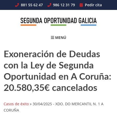
Skip
881 55 62 47
986 12 31 79
Pedir cita
to
content
MENÚ
Exoneración de Deudas
con la Ley de Segunda
Oportunidad en A Coruña:
20.580,35€ cancelados
Casos de éxito
»
30/04/2025
- XDO. DO MERCANTIL N. 1 A
CORUÑA