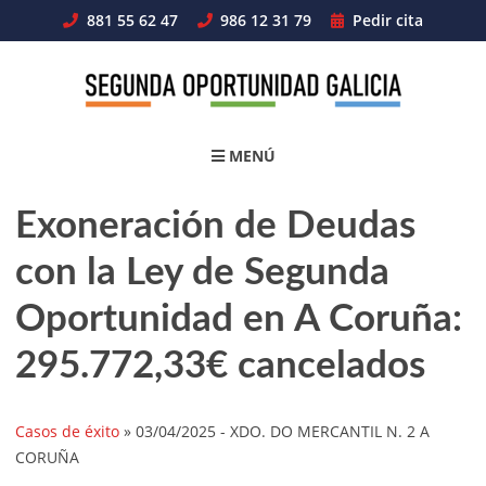
Skip
881 55 62 47
986 12 31 79
Pedir cita
to
content
MENÚ
Exoneración de Deudas
con la Ley de Segunda
Oportunidad en A Coruña:
295.772,33€ cancelados
Casos de éxito
»
03/04/2025
- XDO. DO MERCANTIL N. 2 A
CORUÑA