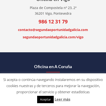
Plaza de Compostela nº 23, 2º
36201 Vigo, Pontevedra
986 12 31 79
contacto@segundaoportunidadgalicia.com
segundaoportunidadgalicia.com/vigo
Oficina en A Coruña
881 55 62 47
Si acepta o continúa navegando instalaremos en su dispositivo
C/ María Puga Cerdido
cookies nuestras y de terceros para mejorar la navegación,
15009, A Coruña
proporcionar el servicio y obtener estadísticas
Galicia, España
Leer más
Aceptar