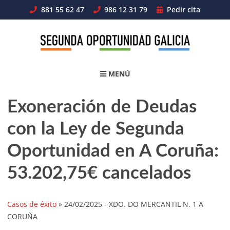
Skip
881 55 62 47
986 12 31 79
Pedir cita
to
content
MENÚ
Exoneración de Deudas
con la Ley de Segunda
Oportunidad en A Coruña:
53.202,75€ cancelados
Casos de éxito
»
24/02/2025
- XDO. DO MERCANTIL N. 1 A
CORUÑA