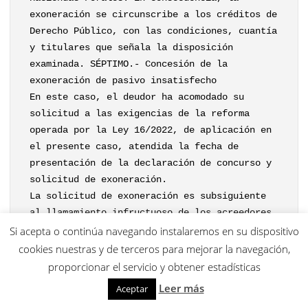
exoneración se circunscribe a los créditos de
Derecho Público, con las condiciones, cuantía
y titulares que señala la disposición
examinada. SÉPTIMO.- Concesión de la
exoneración de pasivo insatisfecho
En este caso, el deudor ha acomodado su
solicitud a las exigencias de la reforma
operada por la Ley 16/2022, de aplicación en
el presente caso, atendida la fecha de
presentación de la declaración de concurso y
solicitud de exoneración.
La solicitud de exoneración es subsiguiente
al llamamiento infructuoso de los acreedores
tras el dictado del auto de concurso sin
Si acepta o continúa navegando instalaremos en su dispositivo
masa, por lo que se acomoda a lo previsto en
cookies nuestras y de terceros para mejorar la navegación,
el art. 502.1 TRLC.
proporcionar el servicio y obtener estadísticas
Conviene aclarar nuevamente que, de
Leer más
Aceptar
concederse la exoneración de pasivo