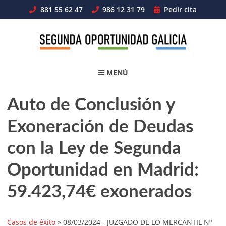
Skip
881 55 62 47
986 12 31 79
Pedir cita
to
content
MENÚ
Auto de Conclusión y
Exoneración de Deudas
con la Ley de Segunda
Oportunidad en Madrid:
59.423,74€ exonerados
Casos de éxito
»
08/03/2024
- JUZGADO DE LO MERCANTIL Nº