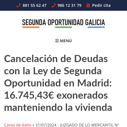
Skip
881 55 62 47
986 12 31 79
Pedir cita
to
content
MENÚ
Cancelación de Deudas
con la Ley de Segunda
Oportunidad en Madrid:
16.745,43€ exonerados
manteniendo la vivienda
Casos de éxito
»
31/07/2024
- JUZGADO DE LO MERCANTIL Nº