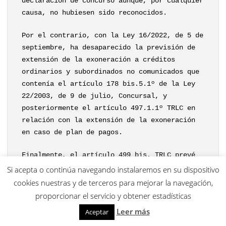
declaración de concurso aunque, por cualquier
causa, no hubiesen sido reconocidos.
Por el contrario, con la Ley 16/2022, de 5 de
septiembre, ha desaparecido la previsión de
extensión de la exoneración a créditos
ordinarios y subordinados no comunicados que
contenía el artículo 178 bis.5.1º de la Ley
22/2003, de 9 de julio, Concursal, y
posteriormente el artículo 497.1.1º TRLC en
relación con la extensión de la exoneración
en caso de plan de pagos.
Finalmente, el artículo 499 bis. TRLC prevé
la alteración significativa de la situación
Si acepta o continúa navegando instalaremos en su dispositivo
económica del deudor, pero no existe
cookies nuestras y de terceros para mejorar la navegación,
previsión alguna en la norma de aparición de
proporcionar el servicio y obtener estadísticas
nuevos créditos.
Leer más
Aceptar