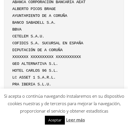
ABANCA CORPORACIÓN BANCARIA AEAT
ALBERTO PICOS BRAGE
AYUNTAMIENTO DE A CORUÑA
BANCO SABADELL S.A.
BBVA
CETELEM S.A.U.
COFIDIS S.A. SUCURSAL EN ESPAÑA
DIPUTACIÓN DE A CORUÑA
XXXXXXX XXXXXXXXXX XXXXXXXXXXX
GEO ALTERNATIVA S.L.
HOTEL CARLOS 96 S.L.
LC ASSET 1 S.A.R.L.
PRA IBERIA S.L.U.
Si acepta o continúa navegando instalaremos en su dispositivo
PARTE DISPOSITIVA
cookies nuestras y de terceros para mejorar la navegación,
Debo declarar y declaro la conclusión del
proporcionar el servicio y obtener estadísticas
concurso de Don XXXXXXX XXXXXXXXXX
XXXXXXXXXXX, con NIF. nº XXXXXXXXXX,
Leer más
Aceptar
declarado por auto de este juzgado, de fecha