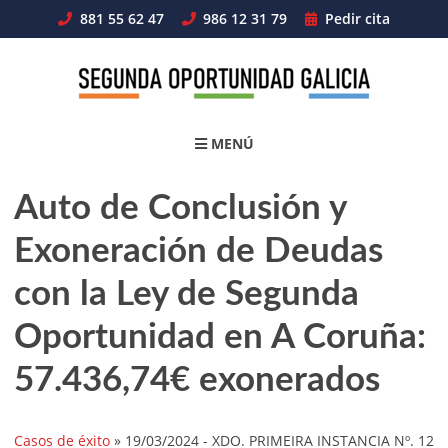
Skip
881 55 62 47
986 12 31 79
Pedir cita
to
content
MENÚ
Auto de Conclusión y
Exoneración de Deudas
con la Ley de Segunda
Oportunidad en A Coruña:
57.436,74€ exonerados
Casos de éxito
»
19/03/2024
- XDO. PRIMEIRA INSTANCIA Nº. 12