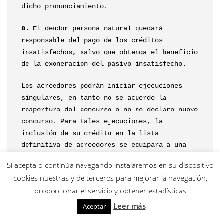
dicho pronunciamiento.
8.
El deudor persona natural quedará
responsable del pago de los créditos
insatisfechos, salvo que obtenga el beneficio
de la exoneración del pasivo insatisfecho.
Los acreedores podrán iniciar ejecuciones
singulares, en tanto no se acuerde la
reapertura del concurso o no se declare nuevo
concurso. Para tales ejecuciones, la
inclusión de su crédito en la lista
definitiva de acreedores se equipara a una
sentencia firme de condena.
Si acepta o continúa navegando instalaremos en su dispositivo
cookies nuestras y de terceros para mejorar la navegación,
9.
La resolución que acuerde la conclusión
proporcionar el servicio y obtener estadísticas
del procedimiento se notificará a las mismas
personas a las que se hubiera notificado el
Leer más
Aceptar
auto de declaración de concurso, publicándose