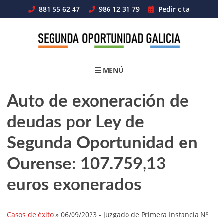
Skip
881 55 62 47
986 12 31 79
Pedir cita
to
content
MENÚ
Auto de exoneración de
deudas por Ley de
Segunda Oportunidad en
Ourense: 107.759,13
euros exonerados
Casos de éxito
»
06/09/2023
- Juzgado de Primera Instancia Nº