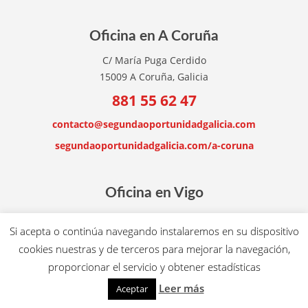
Oficina en A Coruña
C/ María Puga Cerdido
15009 A Coruña, Galicia
881 55 62 47
contacto@segundaoportunidadgalicia.com
segundaoportunidadgalicia.com/a-coruna
Oficina en Vigo
Plaza de Compostela nº 23, 2º
Si acepta o continúa navegando instalaremos en su dispositivo
36201 Vigo, Pontevedra
cookies nuestras y de terceros para mejorar la navegación,
986 12 31 79
proporcionar el servicio y obtener estadísticas
contacto@segundaoportunidadgalicia.com
Leer más
Aceptar
segundaoportunidadgalicia.com/vigo